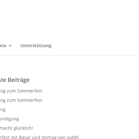
ana
Unterstützung
te Beiträge
ung zum Sommerfest
ung zum Sommerfest
ung
ündigung
macht glücklich!
est mit Basar und Vortrag von Judith