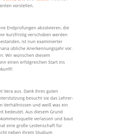
enten vorstellen.
ine Endprüfungen absolvieren, die
or kurzfristig verschoben werden
bestanden, ist nun examinierter
Ghana übliche Anerkennungsjahr vor.
sen. Wir wünschen diesem
nn einen erfolgreichen Start ins
ukunft!
net Vera aus. Dank ihres guten
terstützung besucht sie das Lehrer-
en Verhältnissen und weiß was ein
eit bedeutet. Aus diesem Grund
Einkommensquelle verlassen und baut
hat eine große Leidenschaft für
sucht neben ihrem Studium