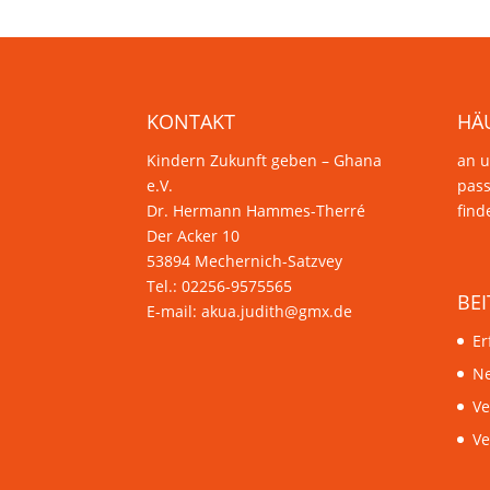
KONTAKT
HÄ
Kindern Zukunft geben – Ghana
an u
e.V.
pas
Dr. Hermann Hammes-Therré
find
Der Acker 10
53894 Mechernich-Satzvey
Tel.: 02256-9575565
BEI
E-mail:
akua.judith@gmx.de
Er
Ne
Ve
Ve