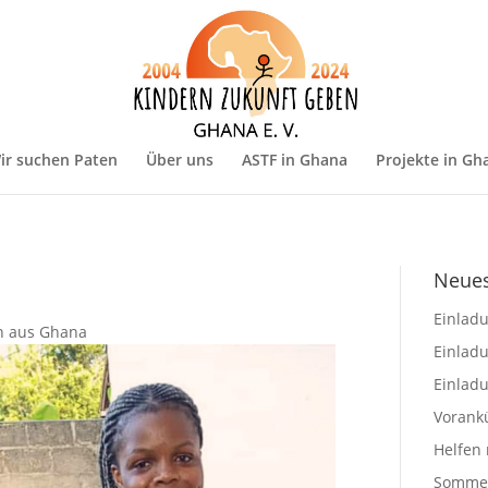
ir suchen Paten
Über uns
ASTF in Ghana
Projekte in Gh
Neues
Einlad
en aus Ghana
Einlad
Einlad
Vorank
Helfen 
Sommerf