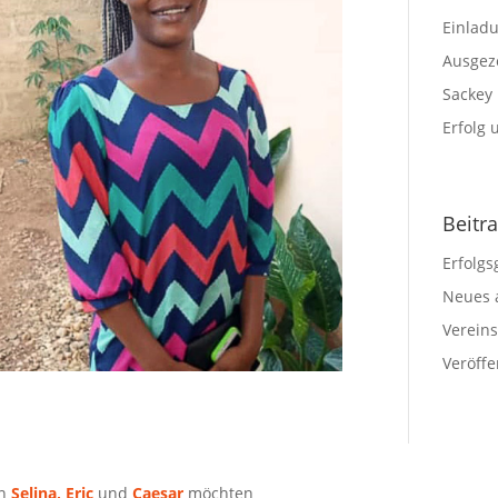
Einlad
Ausgez
Sackey
Erfolg
Beitr
Erfolg
Neues 
Verein
Veröff
en
Selina,
Eric
und
Caesar
möchten