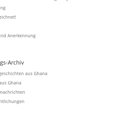
ung
eichnet!
 und Anerkennung
ags-Archiv
sgeschichten aus Ghana
aus Ghana
snachrichten
entlichungen