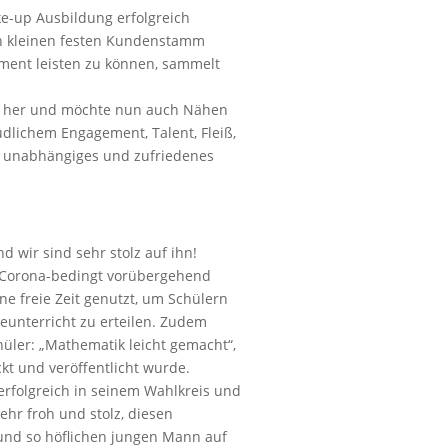
ke-up Ausbildung erfolgreich
en kleinen festen Kundenstamm
ment leisten zu können, sammelt
en her und möchte nun auch Nähen
üdlichem Engagement, Talent, Fleiß,
 unabhängiges und zufriedenes
nd wir sind sehr stolz auf ihn!
a Corona-bedingt vorübergehend
ine freie Zeit genutzt, um Schülern
eunterricht zu erteilen. Zudem
üler: „Mathematik leicht gemacht“,
kt und veröffentlicht wurde.
 erfolgreich in seinem Wahlkreis und
sehr froh und stolz, diesen
n und so höflichen jungen Mann auf