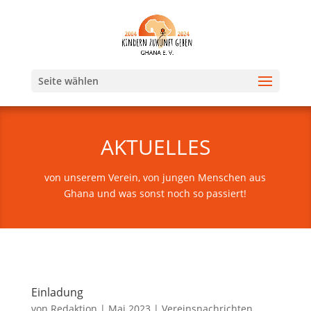
Seite wählen
AKTUELLES
von unserem Verein, von jungen Menschen aus
Ghana und was sonst noch so passiert!
Einladung
von
Redaktion
|
Mai 2023
|
Vereinsnachrichten